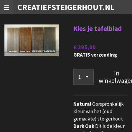
CREATIEFSTEIGERHOUT.NL
Ga
direct
naar
Kies je tafelblad
de
hoofdinhoud
€ 295,00
GRATIS verzending
In
winkelwage
Natural
Oorspronkelijk
kleur van het (oud
gemaakte) steigerhout
Dark Oak
Dit is de kleur