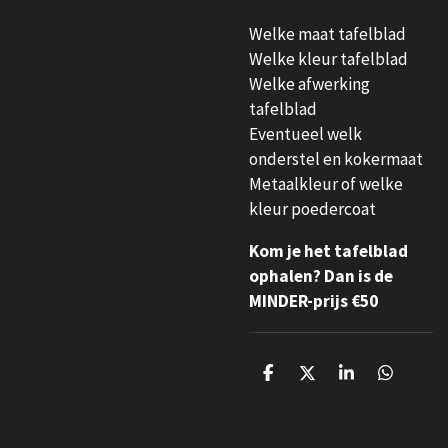
Welke maat tafelblad
Welke kleur tafelblad
Welke afwerking
tafelblad
Eventueel welk
onderstel en kokermaat
Metaalkleur of welke
kleur poedercoat
Kom je het tafelblad
ophalen? Dan is de
MINDER-prijs €50
D
D
S
D
e
e
h
e
l
e
a
l
e
l
r
e