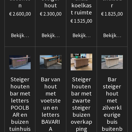
n
hout
koelkas
r
t ruimte
€ 2.600,00
€ 2.300,00
€ 1.825,00
€ 1.525,00
Bekijk details
Bekijk details
Bekijk details
Bekijk details
Steiger
Bar van
Steiger
Bar
houten
hout
houten
steiger
bar met
met
bar met
hout
letters
voetste
zwarte
met
POOLB
un en
steiger
zilverkl
AR en
letters
buizen
eurige
buizen
BAVARI
overkap
buis
tuinhuis
A
ping
buitenb