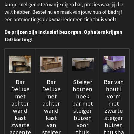
kun je snel genieten van je eigen bar, precies waar jij die
wilt hebben. Bestel nu en maak van jouw huis of bedrijf
een ontmoetingsplek waar iedereen zich thuis voelt!
De prijzen zijn inclusief bezorgen.
Ophalers krijgen
€50 korting!
Bar
Bar
Steiger
Bar van
Deluxe
Deluxe
houten
hout l
met
met
hoek
vorm
achter
achter
bar met
met
wand
wand
steiger
zwarte
kast
kast
buizen
steiger
zwarte
van
voor
buizen
accente
steiger
thuis
thuisba