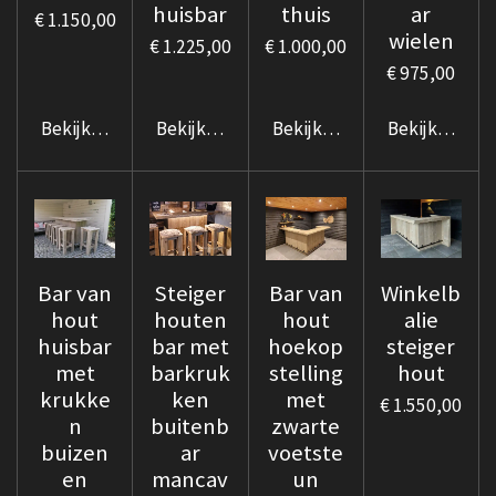
huisbar
thuis
ar
€ 1.150,00
wielen
€ 1.225,00
€ 1.000,00
€ 975,00
Bekijk details
Bekijk details
Bekijk details
Bekijk details
Bar van
Steiger
Bar van
Winkelb
hout
houten
hout
alie
huisbar
bar met
hoekop
steiger
met
barkruk
stelling
hout
krukke
ken
met
€ 1.550,00
n
buitenb
zwarte
buizen
ar
voetste
en
mancav
un