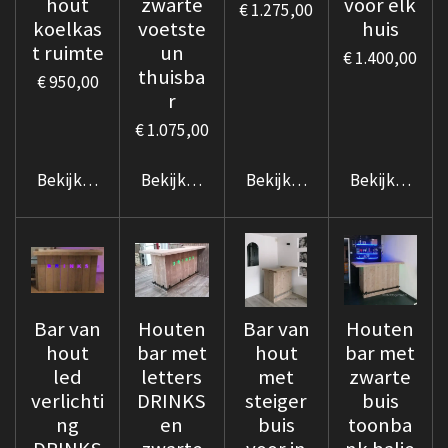
hout
zwarte
voor elk
€ 1.275,00
koelkas
voetste
huis
t ruimte
un
€ 1.400,00
thuisba
€ 950,00
r
€ 1.075,00
Bekijk details
Bekijk details
Bekijk details
Bekijk details
Bar van
Houten
Bar van
Houten
hout
bar met
hout
bar met
led
letters
met
zwarte
verlichti
DRINKS
steiger
buis
ng
en
buis
toonba