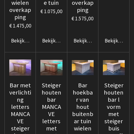
wielen
e tuin
overkap
overkap
ping
€ 1.075,00
ping
€ 1.575,00
€ 1.475,00
Bekijk details
Bekijk details
Bekijk details
Bekijk details
Bar met
Steiger
Bar
Steiger
verlichti
houten
hoekba
houten
ng
bar
r van
bar l
letters
MANCA
hout
vorm
MANCA
VE
buitenb
met
VE
letters
ar tuin
steiger
steiger
met
wielen
buis