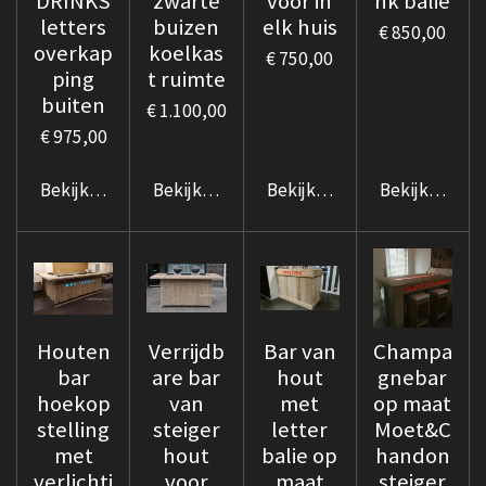
DRINKS
zwarte
voor in
nk balie
letters
buizen
elk huis
€ 850,00
overkap
koelkas
€ 750,00
ping
t ruimte
buiten
€ 1.100,00
€ 975,00
Bekijk details
Bekijk details
Bekijk details
Bekijk details
Houten
Verrijdb
Bar van
Champa
bar
are bar
hout
gnebar
hoekop
van
met
op maat
stelling
steiger
letter
Moet&C
met
hout
balie op
handon
verlichti
voor
maat
steiger