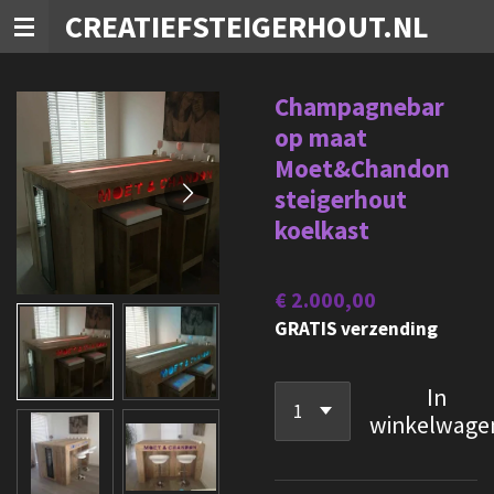
CREATIEFSTEIGERHOUT.NL
Ga
direct
naar
Champagnebar
de
op maat
hoofdinhoud
Moet&Chandon
steigerhout
koelkast
€ 2.000,00
GRATIS verzending
In
winkelwage