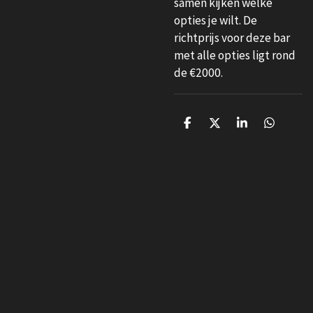
samen kijken welke
opties je wilt. De
richtprijs voor deze bar
met alle opties ligt rond
de €2000.
D
D
S
D
e
e
h
e
l
e
a
l
e
l
r
e
n
e
n