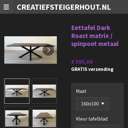
CREATIEFSTEIGERHOUT.NL
Ga
direct
naar
Eettafel Dark
de
Roast matrix /
hoofdinhoud
spinpoot metaal
€ 595,00
GRATIS verzending
Maat
Kleur tafelblad