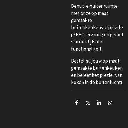
Benut je buitenruimte
met onze op maat
gemaakte
buitenkeukens. Upgrade
je BBQ-ervaring en geniet
van de stijlvolle
functionaliteit.
Bestel nu jouw op maat
gemaakte buitenkeuken
en beleef het plezier van
koken in de buitenlucht!
D
D
S
D
e
e
h
e
l
e
a
l
e
l
r
e
n
e
n