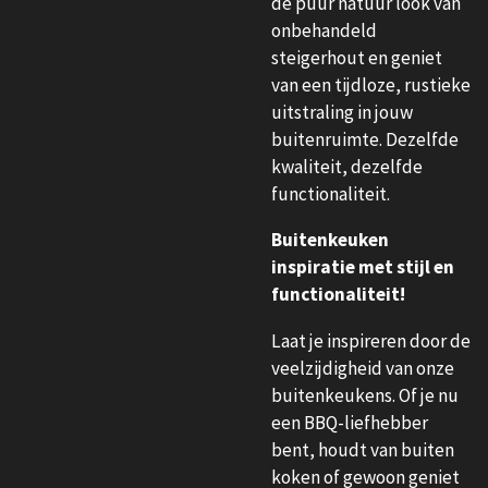
de puur natuur look van
onbehandeld
steigerhout en geniet
van een tijdloze, rustieke
uitstraling in jouw
buitenruimte. Dezelfde
kwaliteit, dezelfde
functionaliteit.
Buitenkeuken
inspiratie met stijl en
functionaliteit!
Laat je inspireren door de
veelzijdigheid van onze
buitenkeukens. Of je nu
een BBQ-liefhebber
bent, houdt van buiten
koken of gewoon geniet