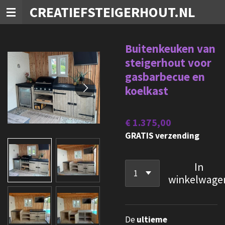
CREATIEFSTEIGERHOUT.NL
Ga
direct
naar
Buitenkeuken van
de
steigerhout voor
hoofdinhoud
gasbarbecue en
koelkast
€ 1.375,00
GRATIS verzending
In
winkelwage
De
ultieme