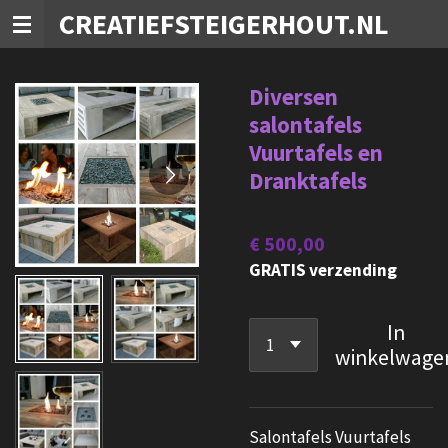
CREATIEFSTEIGERHOUT.NL
Ga
direct
naar
Diversen
de
salontafels
hoofdinhoud
Vuurtafels en
Dranktafels
€ 500,00
GRATIS verzending
In
winkelwage
Salontafels Vuurtafels