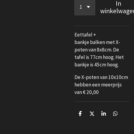
In
winkelwage
Eettafel +
bankje balken met X-
poten van 8x8cm. De
tafel is 77cm hoog. Het
bankje is 45cm hoog.
De X-poten van 10x10cm
hebben een meerprijs
van € 20,00
D
D
S
D
e
e
h
e
l
e
a
l
e
l
r
e