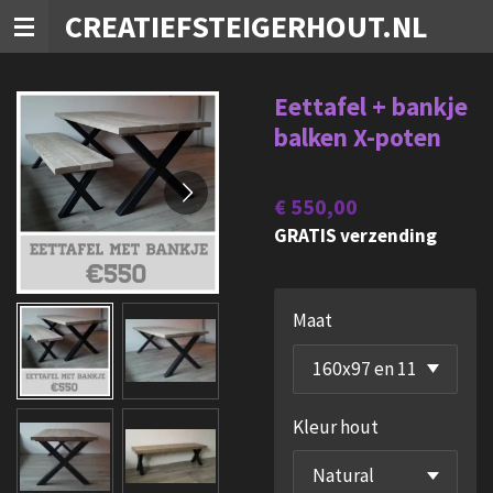
CREATIEFSTEIGERHOUT.NL
Ga
direct
naar
Eettafel + bankje
de
balken X-poten
hoofdinhoud
€ 550,00
GRATIS verzending
Maat
Kleur hout