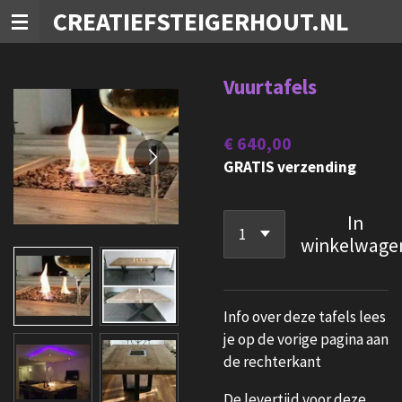
CREATIEFSTEIGERHOUT.NL
Ga
direct
naar
Vuurtafels
de
hoofdinhoud
€ 640,00
GRATIS verzending
In
winkelwage
Info over deze tafels lees
je op de vorige pagina aan
de rechterkant
De levertijd voor deze