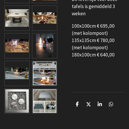
tafels is gemiddeld 3
weken
100x100cm € 695,00
(met kolompoot)
135x135cm € 780,00
(met kolompoot)
180x100cm € 640,00
200x100cm € 650,00
220x100cm € 660,00
240x100cm € 670,00
260x100cm € 680,00
D
D
S
D
e
e
h
e
l
e
a
l
e
l
r
e
n
e
n