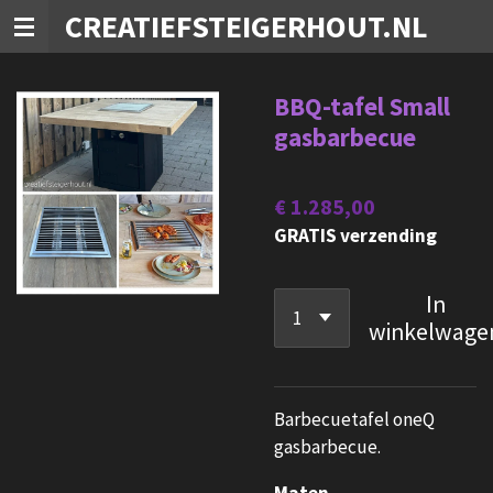
CREATIEFSTEIGERHOUT.NL
Ga
direct
naar
BBQ-tafel Small
de
gasbarbecue
hoofdinhoud
€ 1.285,00
GRATIS verzending
In
winkelwage
Barbecuetafel oneQ
gasbarbecue.