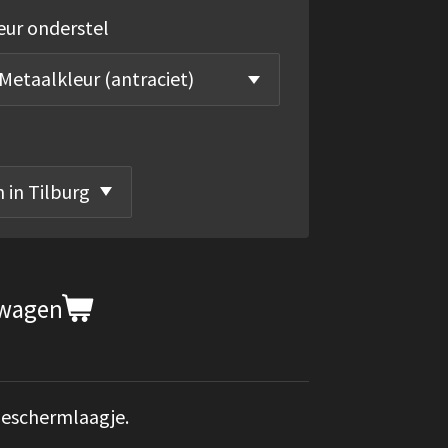
eur onderstel
lwagen
beschermlaagje.