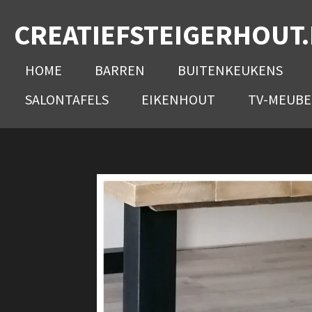
Ga
CREATIEFSTEIGERHOUT
direct
naar
HOME
BARREN
BUITENKEUKENS
de
SALONTAFELS
EIKENHOUT
TV-MEUBE
hoofdinhoud