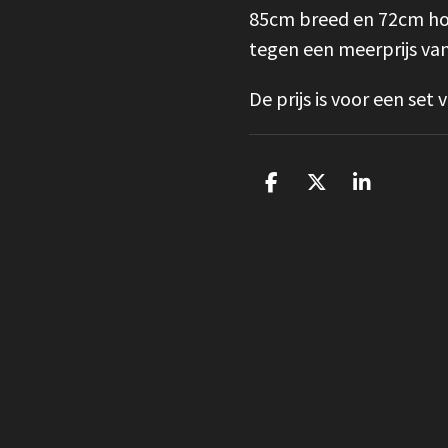
85cm breed en 72cm ho
tegen een meerprijs van
De prijs is voor een set
D
D
S
e
e
h
l
e
a
e
l
r
n
e