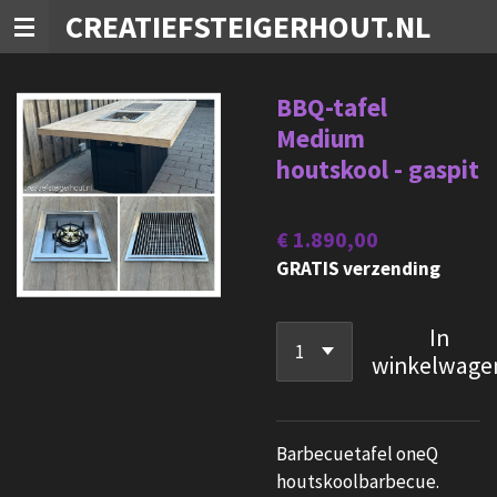
CREATIEFSTEIGERHOUT.NL
Ga
direct
naar
BBQ-tafel
de
Medium
hoofdinhoud
houtskool - gaspit
€ 1.890,00
GRATIS verzending
In
winkelwage
Barbecuetafel oneQ
houtskoolbarbecue.