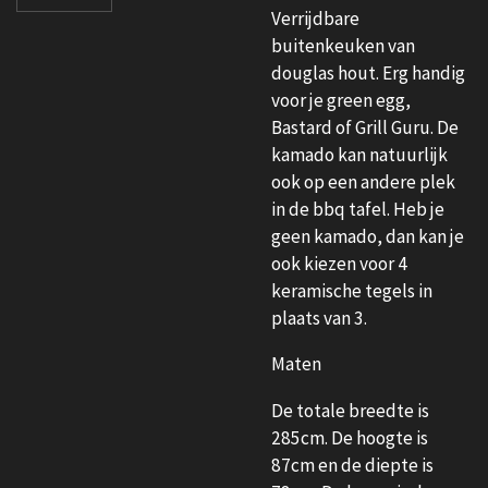
Verrijdbare
buitenkeuken van
douglas hout. Erg handig
voor je green egg,
Bastard of Grill Guru. De
kamado kan natuurlijk
ook op een andere plek
in de bbq tafel. Heb je
geen kamado, dan kan je
ook kiezen voor 4
keramische tegels in
plaats van 3.
Maten
De totale breedte is
285cm. De hoogte is
87cm en de diepte is