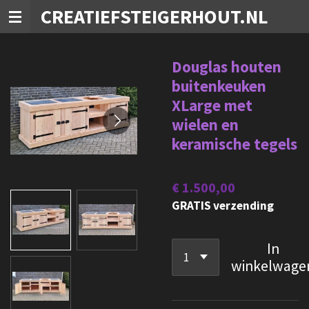
CREATIEFSTEIGERHOUT.NL
Ga
direct
naar
Douglas houten
de
buitenkeuken
hoofdinhoud
XLarge met
wielen en
keramische tegels
€ 1.500,00
GRATIS verzending
In
winkelwage