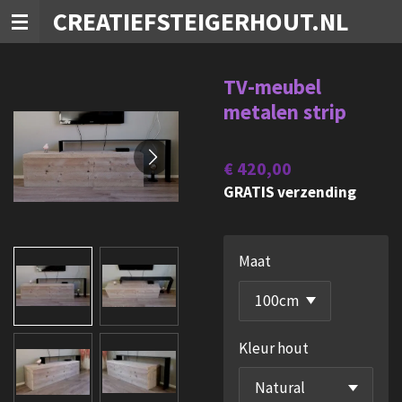
CREATIEFSTEIGERHOUT.NL
Ga
direct
naar
TV-meubel
de
metalen strip
hoofdinhoud
€ 420,00
GRATIS verzending
Maat
Kleur hout