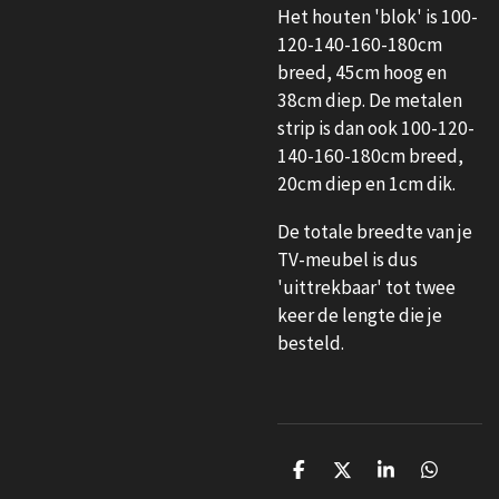
Het houten 'blok' is 100-
120-140-160-180cm
breed, 45cm hoog en
38cm diep. De metalen
strip is dan ook 100-120-
140-160-180cm breed,
20cm diep en 1cm dik.
De totale breedte van je
TV-meubel is dus
'uittrekbaar' tot twee
keer de lengte die je
besteld.
D
D
S
D
e
e
h
e