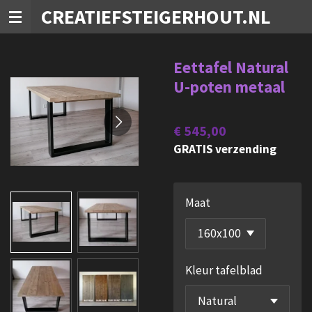
CREATIEFSTEIGERHOUT.NL
Ga
direct
naar
Eettafel Natural
de
U-poten metaal
hoofdinhoud
€ 545,00
GRATIS verzending
Maat
Kleur tafelblad